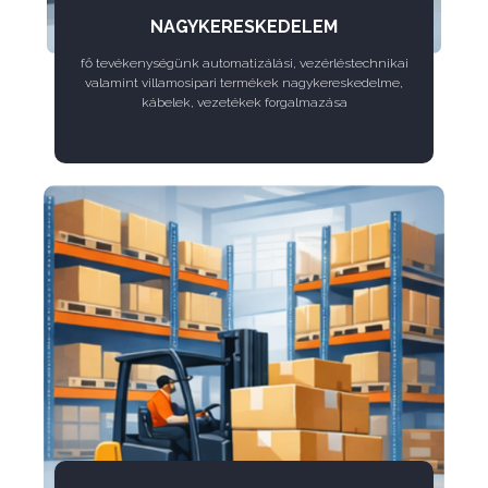
NAGYKERESKEDELEM
fő tevékenységünk automatizálási, vezérléstechnikai
valamint villamosipari termékek nagykereskedelme,
kábelek, vezetékek forgalmazása