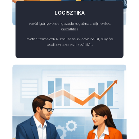
LOGISZTIKA
vevői igényekhez igazodó rugalmas, díjmentes
kiszállítás
raktári termékek kiszállítása 24 órán belül, sürgős
esetben azonnali szállítás