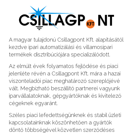
A magyar tulajdonú Csillagpont Kft. alapításától
kezdve ipari automatizálási és villamosipari
termékek disztribúciójára specializálódott.
Az elmúlt évek folyamatos fejlődése és piaci
jelenléte révén a Csillagpont Kft. mára a hazai
viszonteladói piac meghatározó szereplőjévé
vált. Megbízható beszállító partnerei vagyunk
iparvállalatoknak, gépgyártóknak és kivitelező
cégeknek egyaránt.
Széles piaci lefedettségünknek és stabil üzleti
kapcsolatainknak köszönhetően a gyártók
döntő többségével közvetlen szerződéses