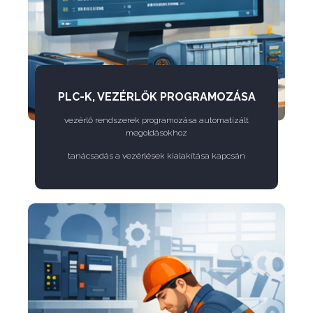
PLC-K, VEZÉRLŐK PROGRAMOZÁSA
vezérlő rendszerek programozása automatizált
megoldásokhoz
tanácsadás a vezérlések kialakítása kapcsán