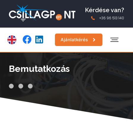
Kérdése van?
+36 96 513 140
Ajánlatkérés
Bemutatkozás