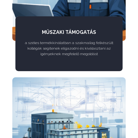
MŰSZAKI TÁMOGATÁS
a széles termékkínálatban a szakmailag felkészült
kollégák segítenek eligazodni és kiválasztani az
igényeknek megfelelő megoldást