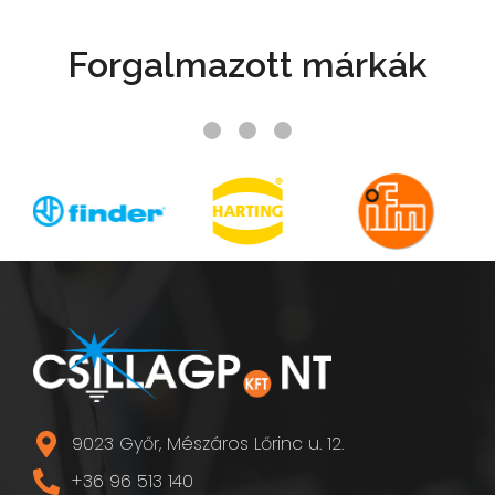
Forgalmazott márkák
9023 Győr, Mészáros Lőrinc u. 12.
+36 96 513 140