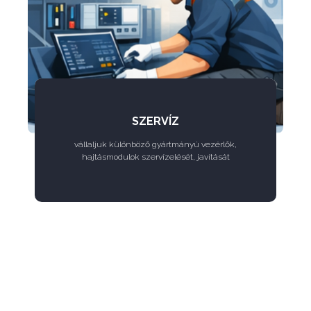
SZERVÍZ
vállaljuk különböző gyártmányú vezérlők,
hajtásmodulok szervízelését, javítását