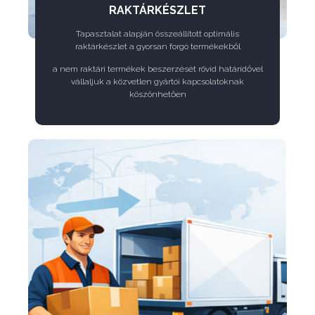
RAKTÁRKÉSZLET
Tapasztalat alapján összeállított optimális
raktárkészlet a gyorsan forgó termékekből
a nem raktári termékek beszerzését rövid határidővel
vállaljuk a közvetlen gyártói kapcsolatoknak
köszönhetően