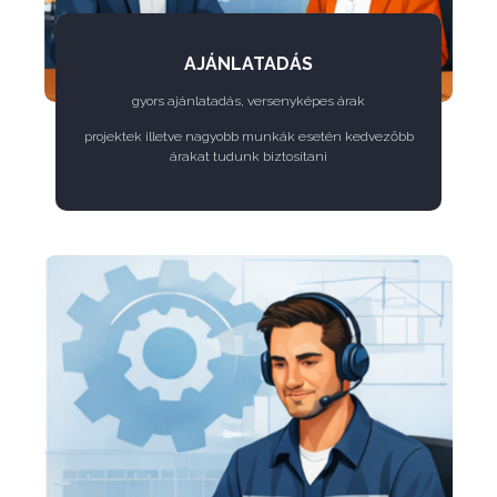
AJÁNLATADÁS
gyors ajánlatadás, versenyképes árak
projektek illetve nagyobb munkák esetén kedvezőbb
árakat tudunk biztosítani