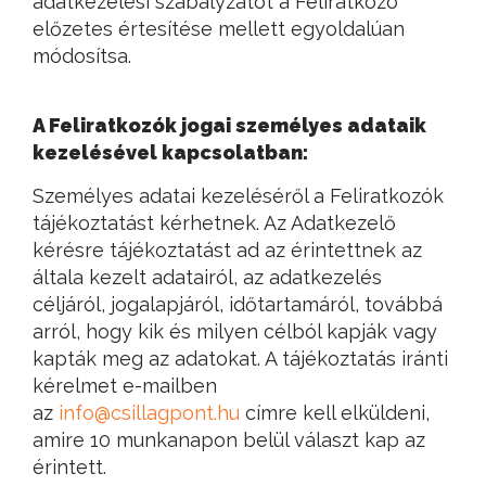
adatkezelési szabályzatot a Feliratkozó
előzetes értesítése mellett egyoldalúan
módosítsa.
A Feliratkozók jogai személyes adataik
kezelésével kapcsolatban:
Személyes adatai kezeléséről a Feliratkozók
tájékoztatást kérhetnek. Az Adatkezelő
kérésre tájékoztatást ad az érintettnek az
általa kezelt adatairól, az adatkezelés
céljáról, jogalapjáról, időtartamáról, továbbá
arról, hogy kik és milyen célból kapják vagy
kapták meg az adatokat. A tájékoztatás iránti
kérelmet e-mailben
az
info@csillagpont.hu
címre kell elküldeni,
amire 10 munkanapon belül választ kap az
érintett.