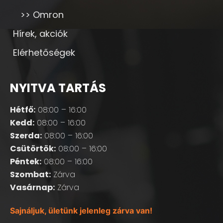
>> Omron
Hírek, akciók
Elérhetőségek
NYITVA TARTÁS
Hétfő:
08:00 – 16:00
Kedd:
08:00 – 16:00
Szerda:
08:00 – 16:00
Csütörtök:
08:00 – 16:00
Péntek:
08:00 – 16:00
Szombat:
Zárva
Vasárnap:
Zárva
Sajnáljuk, ületünk jelenleg zárva van!