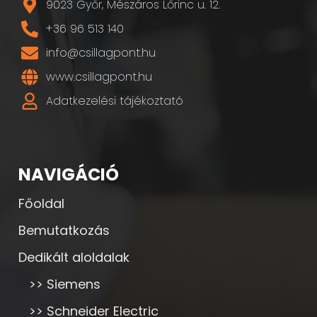
9023 Győr, Mészáros Lőrinc u. 12.
+36 96 513 140
info@csillagpont.hu
www.csillagpont.hu
Adatkezelési tájékoztató
NAVIGÁCIÓ
Főoldal
Bemutatkozás
Dedikált aloldalak
>> Siemens
>> Schneider Electric