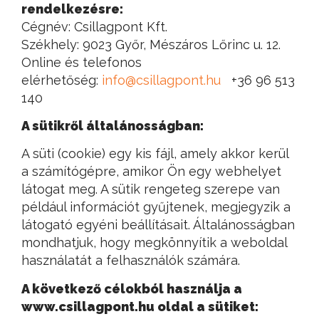
rendelkezésre:
Cégnév: Csillagpont Kft.
Székhely: 9023 Győr, Mészáros Lőrinc u. 12.
Online és telefonos
elérhetőség:
info@csillagpont.hu
+36 96 513
140
A sütikről általánosságban:
A süti (cookie) egy kis fájl, amely akkor kerül
a számítógépre, amikor Ön egy webhelyet
látogat meg. A sütik rengeteg szerepe van
például információt gyűjtenek, megjegyzik a
látogató egyéni beállításait. Általánosságban
mondhatjuk, hogy megkönnyítik a weboldal
használatát a felhasználók számára.
A következő célokból használja a
www.csillagpont.hu oldal a sütiket: